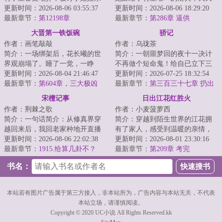
的男人逼迫跳河。再次醒来，身
更新时间：2026-08-06 03:55:37
能够吃到肉，最后这名屠夫还成
更新时间：2026-08-06 18:29:20
体里灵魂被顶级...
最新章节：
第12198章
为了人人羡慕的...
最新章节：
第286章 逼供
大晋第一铁饭碗
骄记
作者：画笔敲敲
作者：乌珑茶
简介：一场绑架后，花长曦的世
简介：一朝噩梦回的夜十一决计
界观崩塌了。睡了一觉，一睁
不再做个短命鬼！给自已立下三
眼，视线里就浮现出了一行字：
更新时间：2026-08-04 21:46:47
条规矩：一，强身健体；二，十
更新时间：2026-07-25 18:32:54
[境界：练气境/]...
最新章节：
第604章，三大极凶
九岁前不谈婚不...
最新章节：
第三百三十七章 扔出
（下）
去
宋檀记事
日出江花红胜火
作者：荆棘之歌
作者：小麦菠萝西
简介：一句话简介：从修真界穿
简介：穿越到陌生世界的江花拥
越回来后，我回老家种地开直播
有了家人，感受到温暖的亲情，
卖菜了！修成金丹渡劫失败的宋
更新时间：2026-08-06 22:02:38
全家人一起努力过上了富裕幸福
更新时间：2026-08-01 23:30:16
檀回到现代，发...
最新章节：
1915.给算几卦不？
快乐的日子。...
最新章节：
第209章 考完
书名：
本站若有图片广告属于第三方接入，非本站所为，广告内容与本站无关，不代表
本站立场，请谨慎阅读。
Copyright © 2020 UC小说 All Rights Reserved.kk