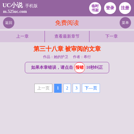
UC小说
手机版
临时
登录
注册
书架
m.525uc.com
免费阅读
返回
菜单
上一章
查看最新章节
下一章
第三十八章 被审阅的文章
作品：她的护卫
作者：希行
如果本章错误，请点击
报错
10秒纠正
上一页
1
2
3
下—页