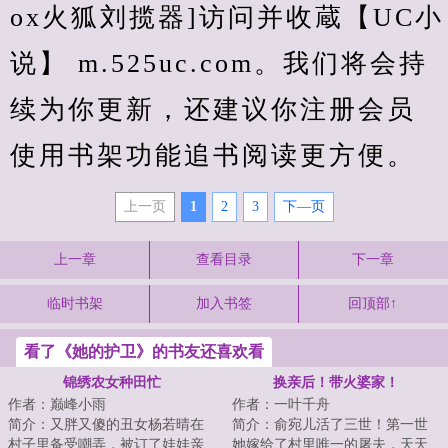
ox火狐刘揽器]访问并收蔵【UC小
说】 m.525uc.com。我们将会持
续为你更新，还建议你注册会员
使用书架功能追书阅读更方便。
上一页
1
2
3
下—页
上一章
查看目录
下一章
临时书架
加入书签
回顶部↑
看了《她的护卫》的书友还喜欢看
锦绣农女种田忙
换亲后！带火婆家！
作者：巅峰小雨
作者：一叶千舟
简介：又胖又傻的丑女杨若晴在
简介：俞宛儿活了三世！第一世
村子里备受嘲弄，被订了娃娃亲
她嫁给了村里唯一的屠夫，天天