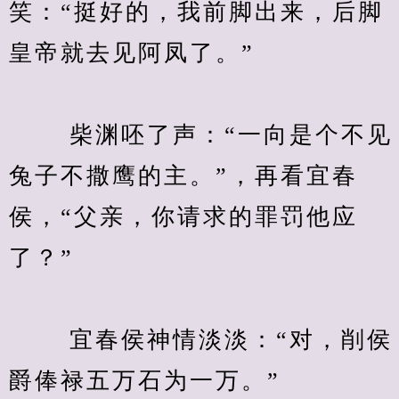
笑：“挺好的，我前脚出来，后脚
皇帝就去见阿凤了。”
　　 柴渊呸了声：“一向是个不见
兔子不撒鹰的主。”，再看宜春
侯，“父亲，你请求的罪罚他应
了？”
　　 宜春侯神情淡淡：“对，削侯
爵俸禄五万石为一万。”