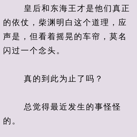
　　 皇后和东海王才是他们真正
的依仗，柴渊明白这个道理，应
声是，但看着摇晃的车帘，莫名
闪过一个念头。
　　 真的到此为止了吗？
　　 总觉得最近发生的事怪怪
的。