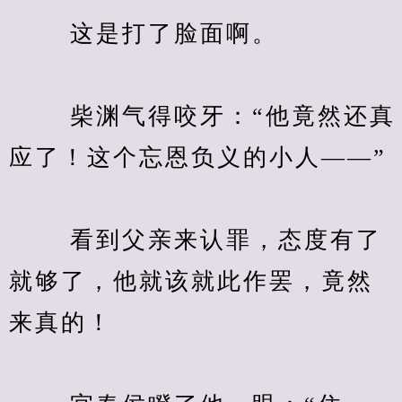
　　 这是打了脸面啊。
　　 柴渊气得咬牙：“他竟然还真
应了！这个忘恩负义的小人——”
　　 看到父亲来认罪，态度有了
就够了，他就该就此作罢，竟然
来真的！