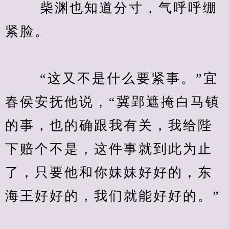
　　 柴渊也知道分寸，气呼呼绷
紧脸。
　　 “这又不是什么要紧事。”宜
春侯安抚他说，“冀郢遮掩白马镇
的事，也的确跟我有关，我给陛
下赔个不是，这件事就到此为止
了，只要他和你妹妹好好的，东
海王好好的，我们就能好好的。”