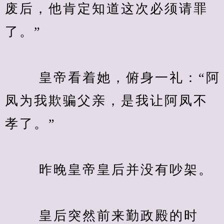
废后，他肯定知道这次必须请罪
了。”
　　 皇帝看着她，俯身一礼：“阿
凤为我欺骗父亲，是我让阿凤不
孝了。”
　　 昨晚皇帝皇后并没有吵架。
　　 皇后突然前来勤政殿的时