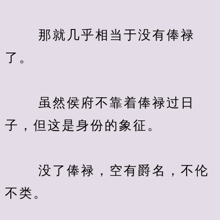
　　 那就几乎相当于没有俸禄
了。
　　 虽然侯府不靠着俸禄过日
子，但这是身份的象征。
　　 没了俸禄，空有爵名，不伦
不类。